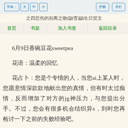
字体：
大
中
小
护眼
关灯
之四悲伤的别离之吻(鼬雪)鼬生日贺文
首页
书架
加入书签
返回目录
6月9日香碗豆花sweetpea
花语：温柔的回忆
花占卜：您是个专情的人，当您ai上某人时，
您愿意情深款款地献出您的真情，但有时太过痴
情，反而增加了对方的jg神压力，与您提出分
手。不过，您会有很多机会结织异x，到时您再
检讨一下之前的失败经验吧。