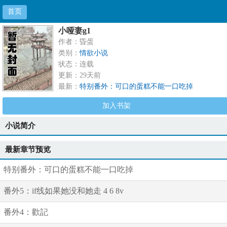
首页
小哑妻g1
作者：昏蛋
类别：
情欲小说
状态：连载
更新：29天前
最新：
特别番外：可口的蛋糕不能一口吃掉
加入书架
小说简介
最新章节预览
特别番外：可口的蛋糕不能一口吃掉
番外5：if线如果她没和她走 4 6 8v
番外4：歡記