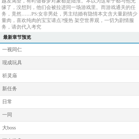
越发渴望，有时做春梦对象都是陆淮。本以为这辈子都与他无
缘了，没想到，他们会被拉进同一场游戏里。而游戏通关的任
务，竟然……PS:女非男处，男主结婚有隐情本文含大量剧情少
量肉，喜欢纯肉的宝宝请点?慢热 架空世界观，一切为剧情服
务，请勿代入考究
最新章节预览
一视同仁
现成玩具
祈灵庙
新任务
日常
一同
大boss