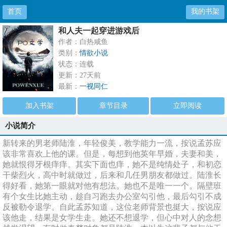
首页
我的书架
和人夫一起穿进游戏后
作者：白热咸鱼
类别：
情欲小说
状态：连载
更新：27天前
最新：
一视同仁
加入书架
章节目录
立即阅读
小说简介
新转来的男老师陆淮，年轻俊美，教学能力一流，按说孟苏应
该非常喜欢上他的课。但是，每想到他英年早婚，夫妻和美，
她就恨得牙根痒痒。其实下面也痒，她不是纯情处子，和初恋
干柴烈火，高中时就做过，后来和几任男朋友都做过。陆淮长
得好看，她第一眼就对他有想法。她也不是唯一一个。隔壁班
有个女生比她主动，趁自习跑去办公室勾引他，最后勾引不成
反被勒令退学。自此孟苏知道，这位老师背景也挺大，按说应
该他走，结果是女学生走。她还不想退学，但心中对人的念想