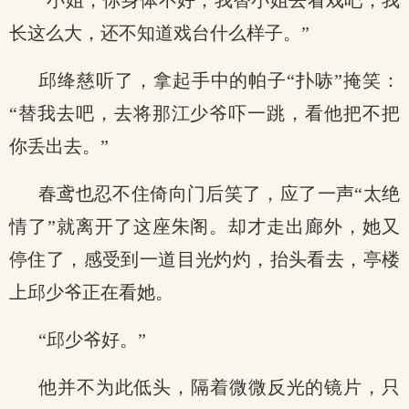
“小姐，你身体不好，我替小姐去看戏吧，我
长这么大，还不知道戏台什么样子。”
邱绛慈听了，拿起手中的帕子“扑哧”掩笑：
“替我去吧，去将那江少爷吓一跳，看他把不把
你丢出去。”
春鸢也忍不住倚向门后笑了，应了一声“太绝
情了”就离开了这座朱阁。却才走出廊外，她又
停住了，感受到一道目光灼灼，抬头看去，亭楼
上邱少爷正在看她。
“邱少爷好。”
他并不为此低头，隔着微微反光的镜片，只