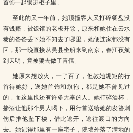
首饰一起锁进柜子里。
至此的又一年前，她顶撞客人又打碎餐盘没
有钱赔，被饭馆的老板开除，原来和她住在云水
巷的爸爸丢下她不知去了哪里，她便连家都没有
回，那一晚直接从吴县坐船来到南京，春江夜航
到天明，竟被骗去做了青倌。
她原来想放火，一了百了，但教她规矩的行
首待她好，送她首饰和旗袍，都是她不曾见过
的，而这里也还有许多无辜的人。她打碎酒杯，
掺酒让他那个男人喝下，用行首送给她的发簪刺
伤后推他坠下楼，借此逃开，逃往渡口的方向
去。她记得那里有一座宅子，院墙外落了满地的