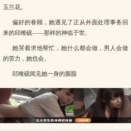
玉兰花。
偏好的眷顾，她遇见了正从外面处理事务回
来的邱雎砚——那样的神临于世。
她哭着求他帮忙，她什么都会做，男人会做
的苦力，她也会。
邱雎砚闻见她一身的胭脂