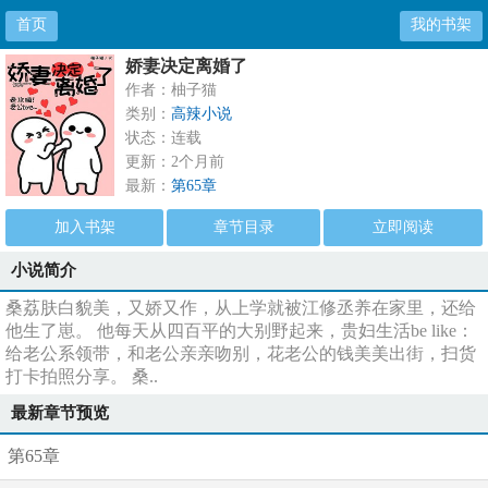
首页
我的书架
娇妻决定离婚了
作者：柚子猫
类别：
高辣小说
状态：连载
更新：2个月前
最新：
第65章
加入书架
章节目录
立即阅读
小说简介
桑荔肤白貌美，又娇又作，从上学就被江修丞养在家里，还给
他生了崽。 他每天从四百平的大别野起来，贵妇生活be like：
给老公系领带，和老公亲亲吻别，花老公的钱美美出街，扫货
打卡拍照分享。 桑..
最新章节预览
第65章