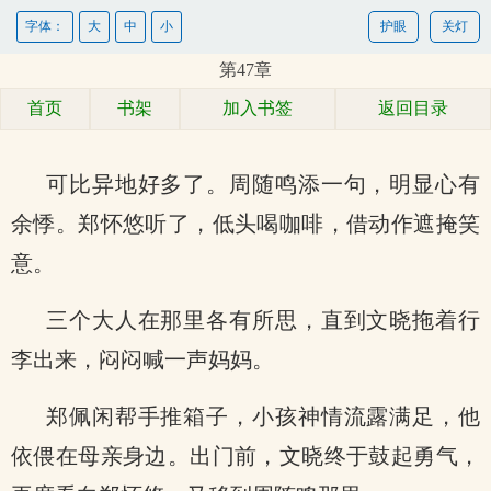
字体：
大
中
小
护眼
关灯
第47章
首页
书架
加入书签
返回目录
可比异地好多了。周随鸣添一句，明显心有
余悸。郑怀悠听了，低头喝咖啡，借动作遮掩笑
意。
三个大人在那里各有所思，直到文晓拖着行
李出来，闷闷喊一声妈妈。
郑佩闲帮手推箱子，小孩神情流露满足，他
依偎在母亲身边。出门前，文晓终于鼓起勇气，