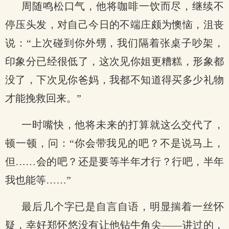
周随鸣松口气，他将咖啡一饮而尽，继续不
停压头发，对自己今日的不端庄颇为懊恼，沮丧
说：“上次碰到你外甥，我们隔着张桌子吵架，
印象分已经很低了，这次见你姐更糟糕，形象都
没了，下次见你爸妈，我都不知道得买多少礼物
才能挽救回来。”
一时嘴快，他将未来的打算就这么交代了，
顿一顿，问：“你会带我见的吧？不是说马上，
但……会的吧？还是要等半年才行？行吧，半年
我也能等……”
最后几个字已是自言自语，明显揣着一丝怀
疑，幸好郑怀悠没有让他钻牛角尖——讲过的，