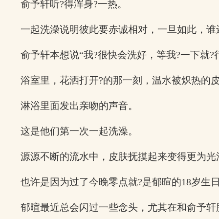
俞予轩听?得浑身?一热。
一起洗澡说明彼此要赤诚相对，一旦如此，谁
俞予轩本想说“我?很快会洗好，等我?一下就?
浴室里，花洒打开?的那一刻，温水被炽热的
淋浴里面发出亲吻的声音。
这是他们第一次一起洗澡。
源源不断的流水中，皮肤抚摸起来变得更为光
也许是因为过了今晚零点就?是郁暄的18岁
郁暄最近总会闪过一些念头，尤其在和俞予轩