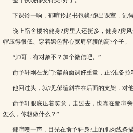
整个夜晚都变得美?好了。
下课铃一响，郁暄拎起书包就?跑出课室，记
晚上宿舍楼的健身?房里人还挺多，健身?房风
帽压得很低、穿着黑色背心宽肩窄腰的高?个子。
“帅哥，有对象不？加个微信吧。”
俞予轩刚在龙门?架前面调好重量，正?准备拉
他回过头，就?见郁暄斜靠在后面的支架，对
俞予轩眼底压着笑意，走过去，也靠在郁暄旁
怎么，你想做什么？”
郁暄噢一声，目光在俞予轩身?上的肌肉线条描