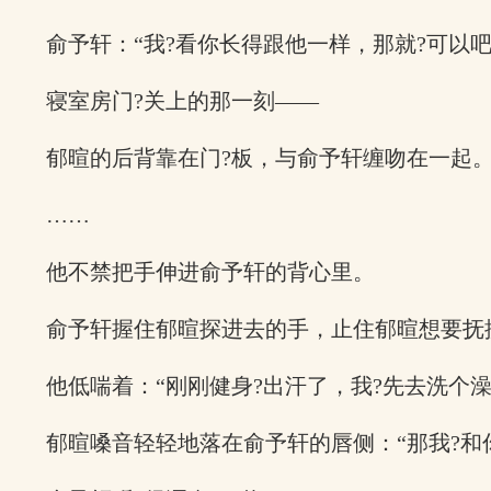
俞予轩：“我?看你长得跟他一样，那就?可以吧
寝室房门?关上的那一刻——
郁暄的后背靠在门?板，与俞予轩缠吻在一起
……
他不禁把手伸进俞予轩的背心里。
俞予轩握住郁暄探进去的手，止住郁暄想要抚
他低喘着：“刚刚健身?出汗了，我?先去洗个澡
郁暄嗓音轻轻地落在俞予轩的唇侧：“那我?和