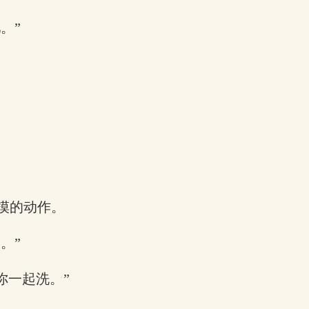
。”
。
摸的动作。
。”
你一起洗。”