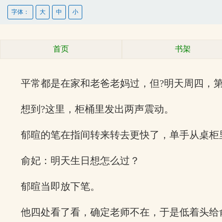
字体：
大
中
小
首页
书架
平常都是在家和老爸老妈过，但?明天周四，
想到?这里，柜桶里发出两声震动。
郁暄的笔在指间转来转去更快了，单手从桌柜
俞妃：明天生日想怎么过？
郁暄当即放下笔。
他四处看了看，确定老师不在，于是低着头给