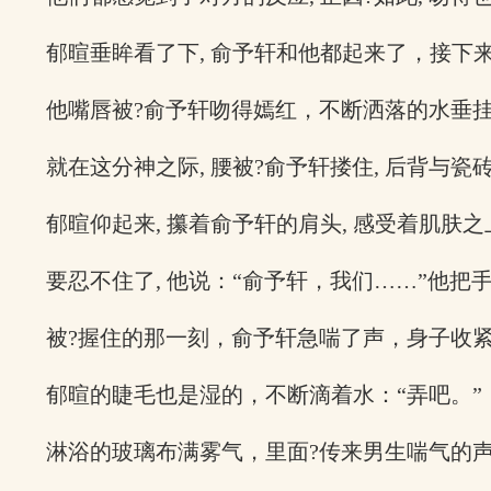
郁暄垂眸看了下, 俞予轩和他都起来了，接下
他嘴唇被?俞予轩吻得嫣红，不断洒落的水垂
就在这分神之际, 腰被?俞予轩搂住, 后背与
郁暄仰起来, 攥着俞予轩的肩头, 感受着肌肤
要忍不住了, 他说：“俞予轩，我们……”他把
被?握住的那一刻，俞予轩急喘了声，身子收
郁暄的睫毛也是湿的，不断滴着水：“弄吧。”
淋浴的玻璃布满雾气，里面?传来男生喘气的