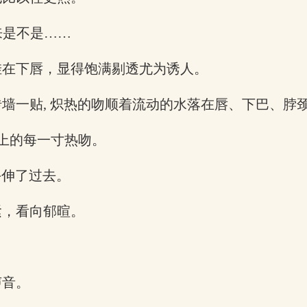
来是不是……
挂在下唇，显得饱满剔透尤为诱人。
瓷砖墙一贴, 炽热的吻顺着流动的水落在唇、下巴、脖
之上的每一寸热吻。
手伸了过去。
紧，看向郁暄。
声音。