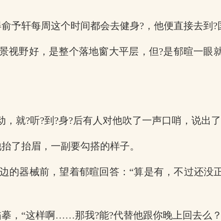
得俞予轩每周这个时间都会去健身?，他便直接去到
景视野好，是整个落地窗大平层，但?是郁暄一眼就
动，就?听?到?身?后有人对他吹了一声口哨，说出
他抬了抬眉，一副要勾搭的样子。
边的器械前，望着郁暄回答：“算是有，不过还没正
摹，“这样啊……那我?能?代替他跟你晚上回去么？