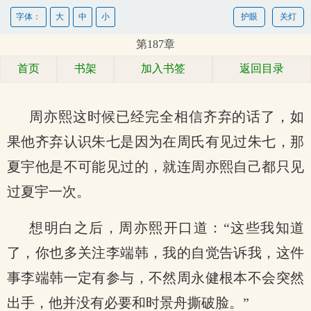
字体：
大
中
小
护眼
关灯
第187章
首页
书架
加入书签
返回目录
周亦熙这时候已经完全相信齐弃的话了，如
果他齐弃认识朱七是因为在周氏有见过朱七，那
夏宇他是不可能见过的，就连周亦熙自己都只见
过夏宇一次。
想明白之后，周亦熙开口道：“这些我知道
了，你也多关注李端韩，我的自觉告诉我，这件
事李端韩一定有参与，不然周永健根本不会突然
出手，他并没有必要和时景舟撕破脸。”