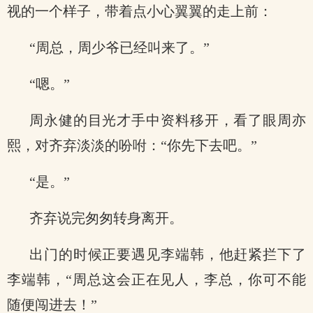
视的一个样子，带着点小心翼翼的走上前：
“周总，周少爷已经叫来了。”
“嗯。”
周永健的目光才手中资料移开，看了眼周亦
熙，对齐弃淡淡的吩咐：“你先下去吧。”
“是。”
齐弃说完匆匆转身离开。
出门的时候正要遇见李端韩，他赶紧拦下了
李端韩，“周总这会正在见人，李总，你可不能
随便闯进去！”