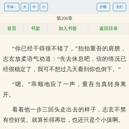
字体：
大
中
小
护眼
关灯
第206章
首页
书架
加入书签
返回目录
“你已经干得很不错了，”拍拍重吾的肩膀，
志玄放柔语气劝道：“先去休息吧，信的情况已
经很稳定了，我可不想过几天看到你也倒下。”
“嗯。”乖顺地应了一声，重吾当真转身离
开。
看着他一步三回头走出去的样子，志玄不禁
有些好笑。就算长得再壮，也还只是个小孩啊。