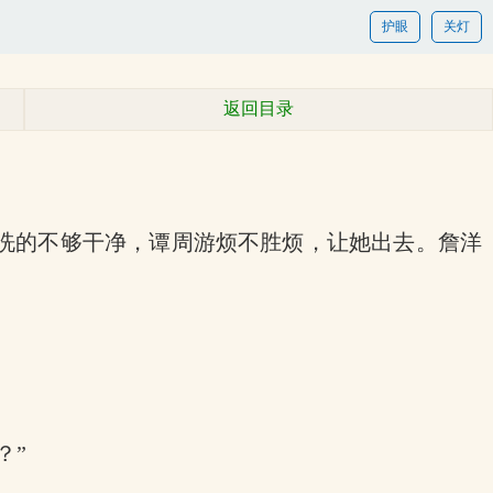
护眼
关灯
返回目录
洗的不够干净，谭周游烦不胜烦，让她出去。詹洋
？”