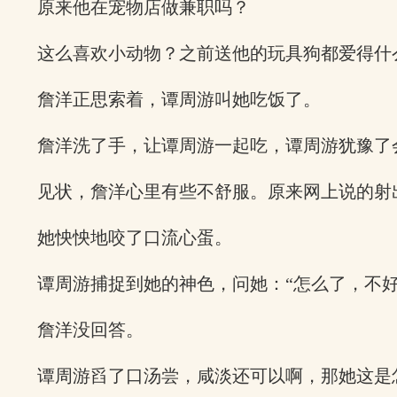
原来他在宠物店做兼职吗？
这么喜欢小动物？之前送他的玩具狗都爱得什
詹洋正思索着，谭周游叫她吃饭了。
詹洋洗了手，让谭周游一起吃，谭周游犹豫了
见状，詹洋心里有些不舒服。原来网上说的射
她怏怏地咬了口流心蛋。
谭周游捕捉到她的神色，问她：“怎么了，不好
詹洋没回答。
谭周游舀了口汤尝，咸淡还可以啊，那她这是