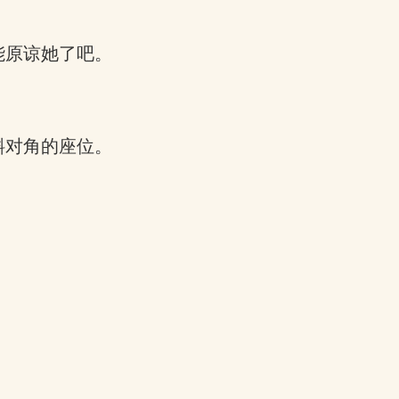
能原谅她了吧。
斜对角的座位。