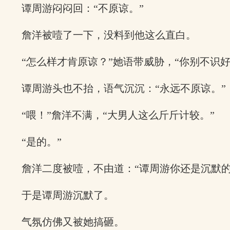
谭周游闷闷回：“不原谅。”
詹洋被噎了一下，没料到他这么直白。
“怎么样才肯原谅？”她语带威胁，“你别不识
谭周游头也不抬，语气沉沉：“永远不原谅。”
“喂！”詹洋不满，“大男人这么斤斤计较。”
“是的。”
詹洋二度被噎，不由道：“谭周游你还是沉默的
于是谭周游沉默了。
气氛仿佛又被她搞砸。