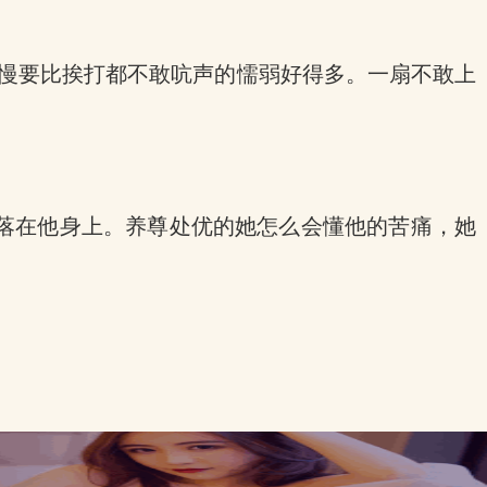
傲慢要比挨打都不敢吭声的懦弱好得多。一扇不敢上
落在他身上。养尊处优的她怎么会懂他的苦痛，她