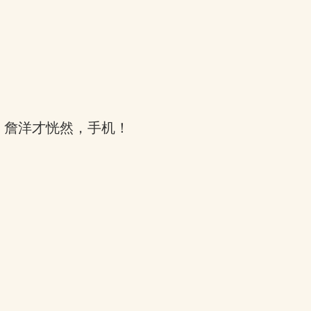
，詹洋才恍然，手机！