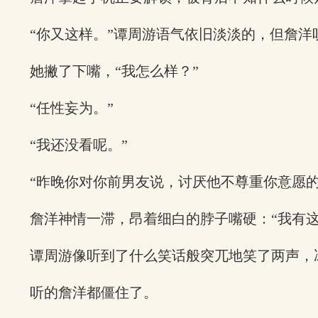
“你又这样。”谭周游语气依旧淡淡的，但詹洋
她撇了下嘴，“我怎么样？”
“任性妄为。”
“我还没看呢。”
“昨晚你对你前男友说，讨厌他不尊重你意愿
詹洋神情一滞，昂着细白的脖子嘴硬：“我有
谭周游像听到了什么笑话般突兀地笑了两声，
听的詹洋都僵住了。