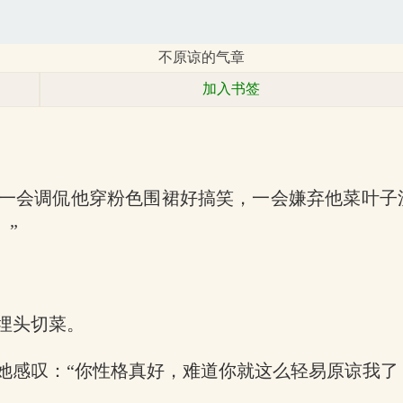
不原谅的气章
加入书签
一会调侃他穿粉色围裙好搞笑，一会嫌弃他菜叶子
。”
埋头切菜。
她感叹：“你性格真好，难道你就这么轻易原谅我了