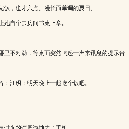
完饭，也才六点。漫长而单调的夏日。
让她自个去房间书桌上拿。
哪里不对劲，等桌面突然响起一声来讯息的提示音
容：汪玥：明天晚上一起吃个饭吧。
走进来的谭周游抽去了手机。