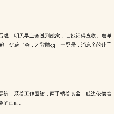
蛋糕，明天早上会送到她家，让她记得查收。詹洋
遍，犹豫了会，才登陆qq，一登录，消息多的让手
黑裤，系着工作围裙，两手端着食盆，腿边依偎着
馨的画面。