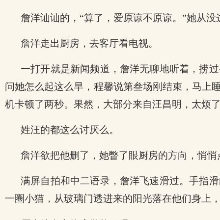
詹洋讪讪的，“算了，爱原谅不原谅。”她从
詹洋走出厨房，去客厅看电视。
一打开就是新闻频道，詹洋无聊地听着，捞过
问她怎么起这么早，程馨说第叁场刚结束，马上睡
机卡顿了两秒。果然，大部分来自汪昌明，太烦
姓汪的都这么讨厌么。
詹洋欲把他删了，她瞥了眼厨房的方向，悄悄
满屏自拍和中二语录，詹洋飞速滑过。手指滑
一圈小猫，从玻璃门透进来的阳光落在他们身上