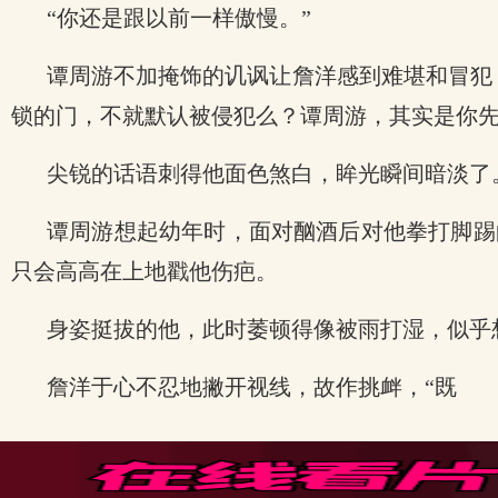
“你还是跟以前一样傲慢。”
谭周游不加掩饰的讥讽让詹洋感到难堪和冒犯
锁的门，不就默认被侵犯么？谭周游，其实是你先
尖锐的话语刺得他面色煞白，眸光瞬间暗淡了
谭周游想起幼年时，面对酗酒后对他拳打脚踢
只会高高在上地戳他伤疤。
身姿挺拔的他，此时萎顿得像被雨打湿，似乎
詹洋于心不忍地撇开视线，故作挑衅，“既