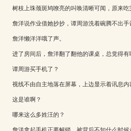
树枝上珠颈斑鸠嘹亮的叫唤清晰可闻，原来吃
詹洋说作业借她抄抄，谭周游洗着碗腾不出手
詹洋懒洋洋哦了声。
进了房间后，詹洋翻了翻他的课桌，总觉得有
谭周游买手机了？
视线不由自主地落在屏幕，上边显示着讯息内
这是谁啊？
哪来这么多姓汪的？
詹洋拿起手机正要解锁，被背后不知什么时候