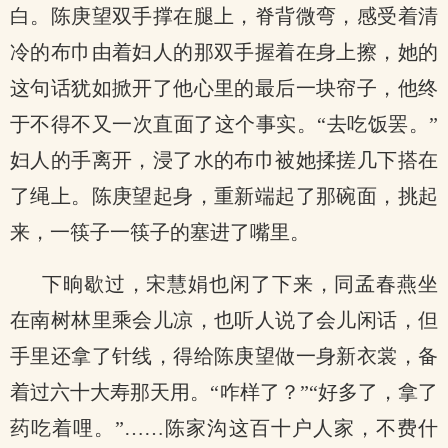
白。陈庚望双手撑在腿上，脊背微弯，感受着清
冷的布巾由着妇人的那双手握着在身上擦，她的
这句话犹如掀开了他心里的最后一块帘子，他终
于不得不又一次直面了这个事实。“去吃饭罢。”
妇人的手离开，浸了水的布巾被她揉搓几下搭在
了绳上。陈庚望起身，重新端起了那碗面，挑起
来，一筷子一筷子的塞进了嘴里。
下晌歇过，宋慧娟也闲了下来，同孟春燕坐
在南树林里乘会儿凉，也听人说了会儿闲话，但
手里还拿了针线，得给陈庚望做一身新衣裳，备
着过六十大寿那天用。“咋样了？”“好多了，拿了
药吃着哩。”……陈家沟这百十户人家，不费什