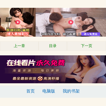
上一章
目录
下一页
首页
电脑版
我的书架