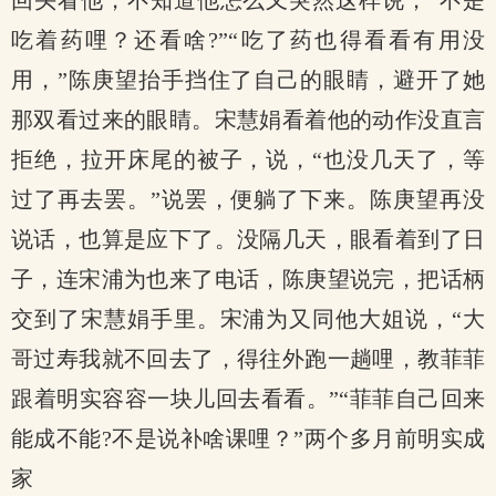
回头看他，不知道他怎么又突然这样说，“不是
吃着药哩？还看啥?”“吃了药也得看看有用没
用，”陈庚望抬手挡住了自己的眼睛，避开了她
那双看过来的眼睛。宋慧娟看着他的动作没直言
拒绝，拉开床尾的被子，说，“也没几天了，等
过了再去罢。”说罢，便躺了下来。陈庚望再没
说话，也算是应下了。没隔几天，眼看着到了日
子，连宋浦为也来了电话，陈庚望说完，把话柄
交到了宋慧娟手里。宋浦为又同他大姐说，“大
哥过寿我就不回去了，得往外跑一趟哩，教菲菲
跟着明实容容一块儿回去看看。”“菲菲自己回来
能成不能?不是说补啥课哩？”两个多月前明实成
家