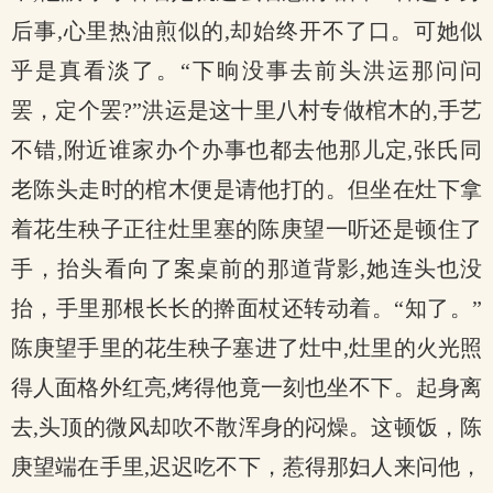
后事,心里热油煎似的,却始终开不了口。可她似
乎是真看淡了。“下晌没事去前头洪运那问问
罢，定个罢?”洪运是这十里八村专做棺木的,手艺
不错,附近谁家办个办事也都去他那儿定,张氏同
老陈头走时的棺木便是请他打的。但坐在灶下拿
着花生秧子正往灶里塞的陈庚望一听还是顿住了
手，抬头看向了案桌前的那道背影,她连头也没
抬，手里那根长长的擀面杖还转动着。“知了。”
陈庚望手里的花生秧子塞进了灶中,灶里的火光照
得人面格外红亮,烤得他竟一刻也坐不下。起身离
去,头顶的微风却吹不散浑身的闷燥。这顿饭，陈
庚望端在手里,迟迟吃不下，惹得那妇人来问他，