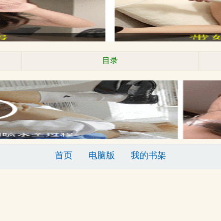
目录
首页
电脑版
我的书架