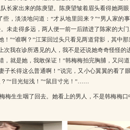
从队长家出来的陈庚望。陈庚望皱着眉头看得她两眼
些，淡淡地问道：“才从地里回来？”“男人家的
去。未走得多远，两人便一前一后踏进了陈家的大门
她！”“谁啊？”江茉回过头只看见两道背影，其中
上次我在诊所遇见的人，我不是还说她奇奇怪怪的进
错，就是她，我敢保证！”韩梅梅拍完胸脯，又问道：
的妻子长得这么普通啊！”说完，又小心翼翼的看了
”“目光短浅！”“鼠目寸光！”……
梅梅生生咽了回去。她看上的男人，不是韩梅梅口