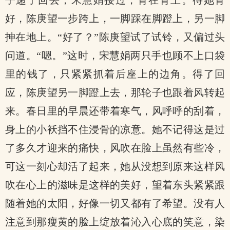
子递了回去，宋慧娟接过，背在背上。待她背
好，陈庚望一步跨上，一脚踩在脚蹬上，另一脚
抻在地上。“好了？”陈庚望试了试铃，又偏过头
问道。“嗯。”这时，宋慧娟两只手也顾不上口袋
里的钱了，只紧紧抓着后座上的边角。得了回
应，陈庚望另一脚蹬上去，那轮子也跟着风转起
来。春日里的早晨还带着寒气，风呼呼的刮着，
身上的小袄挡不住浸骨的凉意。她不记得这是过
了多久才迎来的痛快，风吹在脸上虽然有些冷，
可这一刻心却活了起来，她从没想到原来这样风
吹在心上的滋味是这样的美好，望着东头紧紧跟
随着她的太阳，好像一切又都有了希望。没有人
注意到那瘦黄的脸上绽放着沁入心底的笑意，染