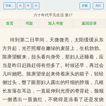
字体：
大
中
小
护眼
关灯
六十年代平凡生活 第17
首页
书架
加入书签
返回目录
待到第二日早间，天微微亮，太阳缓缓从东
方升起，光芒照耀在嫩绿的麦苗上，生机勃勃。
陈庚望醒来，扭头看向身旁，那妇人还睡着，应
当是昨日赶路赶得有些多了。时候还早，再过会
儿叫她吧。陈庚望坐起来倚着床头的箱子，轻轻
侧过头，瞥了眼那妇人露出的纤细的脖颈，几根
长发落在耳边，一直延伸到光滑的脊背处，脸颊
一侧透出一股旎红，不晓得是冻着了还是发烧