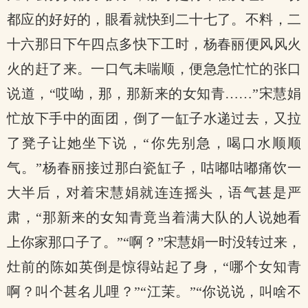
都应的好好的，眼看就快到二十七了。不料，二
十六那日下午四点多快下工时，杨春丽便风风火
火的赶了来。一口气未喘顺，便急急忙忙的张口
说道，“哎呦，那，那新来的女知青……”宋慧娟
忙放下手中的面团，倒了一缸子水递过去，又拉
了凳子让她坐下说，“你先别急，喝口水顺顺
气。”杨春丽接过那白瓷缸子，咕嘟咕嘟痛饮一
大半后，对着宋慧娟就连连摇头，语气甚是严
肃，“那新来的女知青竟当着满大队的人说她看
上你家那口子了。”“啊？”宋慧娟一时没转过来，
灶前的陈如英倒是惊得站起了身，“哪个女知青
啊？叫个甚名儿哩？”“江茉。”“你说说，叫啥不