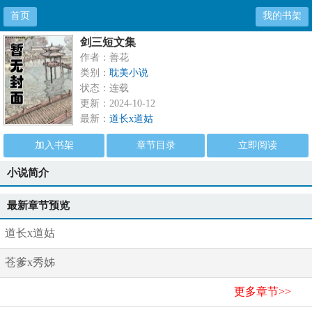
首页
我的书架
剑三短文集
作者：善花
类别：
耽美小说
状态：连载
更新：2024-10-12
最新：
道长x道姑
加入书架
章节目录
立即阅读
小说简介
最新章节预览
道长x道姑
苍爹x秀姊
更多章节>>