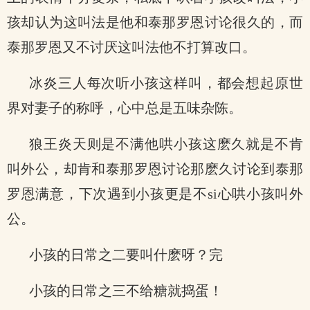
孩却认为这叫法是他和泰那罗恩讨论很久的，而
泰那罗恩又不讨厌这叫法他不打算改口。
冰炎三人每次听小孩这样叫，都会想起原世
界对妻子的称呼，心中总是五味杂陈。
狼王炎天则是不满他哄小孩这麽久就是不肯
叫外公，却肯和泰那罗恩讨论那麽久讨论到泰那
罗恩满意，下次遇到小孩更是不si心哄小孩叫外
公。
小孩的日常之二要叫什麽呀？完
小孩的日常之三不给糖就捣蛋！