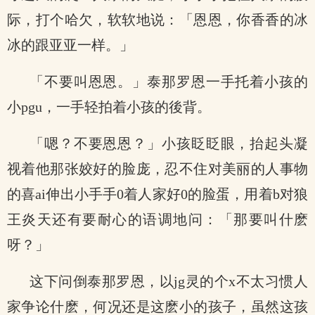
际，打个哈欠，软软地说：「恩恩，你香香的冰
冰的跟亚亚一样。」
「不要叫恩恩。」泰那罗恩一手托着小孩的
小pgu，一手轻拍着小孩的後背。
「嗯？不要恩恩？」小孩眨眨眼，抬起头凝
视着他那张姣好的脸庞，忍不住对美丽的人事物
的喜ai伸出小手手0着人家好0的脸蛋，用着b对狼
王炎天还有要耐心的语调地问：「那要叫什麽
呀？」
这下问倒泰那罗恩，以jg灵的个x不太习惯人
家争论什麽，何况还是这麽小的孩子，虽然这孩