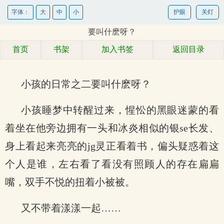
字体：
大
中
小
护眼
关灯
要叫什麽呀？
首页
书架
加入书签
返回目录
小孩的日常之二要叫什麽呀？
小孩睡梦中转醒过来，惺忪的黑眼迷蒙的看
着坐在他旁边拥有一头和冰炎相似的银se长发、
身上看起来亮亮的jg灵正看着书，偏头疑惑着这
个人是谁，左右看了看没有照顾人的存在扁扁
嘴，双手不悦的扭着小被被。
又不带着漾漾一起……