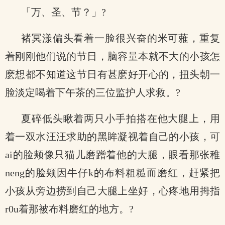
「万、圣、节？」?
褚冥漾偏头看着一脸很兴奋的米可蕥，重复
着刚刚他们说的节日，脑容量本就不大的小孩怎
麽想都不知道这节日有甚麽好开心的，扭头朝一
脸淡定喝着下午茶的三位监护人求救。?
夏碎低头瞅着两只小手拍搭在他大腿上，用
着一双水汪汪求助的黑眸凝视着自己的小孩，可
ai的脸颊像只猫儿磨蹭着他的大腿，眼看那张稚
neng的脸颊因牛仔k的布料粗糙而磨红，赶紧把
小孩从旁边捞到自己大腿上坐好，心疼地用拇指
r0u着那被布料磨红的地方。?