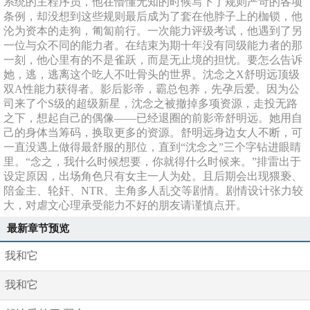
系统的主程序员，他在懵懂无知的时候写下了规则严苛的各项
条例，却没想到这些规则最后成为了套在他脖子上的枷锁，他
沦为资本的走狗，匍匐前行。一次能力评级考试，他遇到了另
一位与众不同的能力者。在结束为期十年没有同级能力者的那
一刻，他心里有的不是雀跃，而是无止境的担忧。要怎么告诉
她，逃，逃离这个吃人不吐骨头的世界。沈念之X舒明远顶级
双A性能力获得者。影后影帝，霸总包养，先孕后爱。因为公
司来了个S级的超级新星，沈念之被撤掉多项资源，走投无路
之下，想起自己的偶像——已经退圈的前影帝舒明远。她用自
己的身体当筹码，换取更多的资源。舒明远身边女人不断，可
一直没遇上做得最舒服的那位，直到“沈念之”三个字钻进眼睛
里。“念之，我什么时候想要，你就得什么时候来。”排雷出于
设定原因，出场角色只有女主一人为处。且后期会出现猥亵、
陪金主、轮奸、NTR、主角多人乱交等剧情。剧情设计张力较
大，对虐文心理承受能力不好的朋友请谨慎点开。
最新章节预览
我和它
我和它