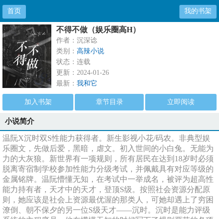
首页
我的书架
不得不做（娱乐圈高H）
作者：沉深谂
类别：
高辣小说
状态：连载
更新：2024-01-26
最新：
我和它
加入书架
章节目录
立即阅读
小说简介
温阮X沉时双S性能力获得者。新生影视小花/码农。非典型娱
乐圈文，先做后爱，黑暗，虐文。初入世间的小白兔。无能为
力的大灰狼。新世界有一项规则，所有居民在达到18岁时必须
脱离寄宿制学校参加性能力分级考试，并佩戴具有对应等级的
金属铭牌。温阮懵懂无知，在考试中一举成名，被评为超高性
能力持有者，天才中的天才，登顶S级。按照社会资源分配原
则，她应该是社会上资源最优渥的那类人，可她却遇上了穷困
潦倒、朝不保夕的另一位S级天才——沉时。沉时是能力评级