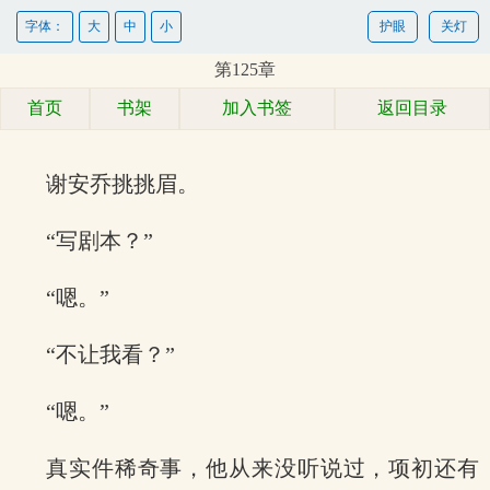
字体：
大
中
小
护眼
关灯
第125章
首页
书架
加入书签
返回目录
谢安乔挑挑眉。
“写剧本？”
“嗯。”
“不让我看？”
“嗯。”
真实件稀奇事，他从来没听说过，项初还有